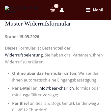
Zum
Inhalt
Menü
springen
Muster-Widerrufsformular
Stand: 15.05.2026
Dieses Formular ist Bestandteil der
Widerrufsbelehrung
. Sie haben drei Varianten, Ihren
Widerruf zu erklären:
Online über das Formular unten
. Wir senden
Ihnen automatisch eine Eingangsbestätigung;
Per E-Mail
an
info@bear-chair.ch
, formlos oder
mit ausgefüllter Vorlage;
Per Brief
an Bears & Dogs GmbH, Lindenweg 2,
CH-8512 Thundorf.