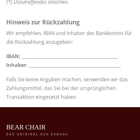
(*) Unzutreffendes streichen.
Hinweis zur Rückzahlung
Wir empfehlen, IBAN und Inhaber des Bankkontos für
die Rückzahlung anzugeben:
IBAN:
____________________________________________
Inhaber:
__________________________________________
Falls Sie keine Angaben machen, verwenden wir das
Zahlungsmittel, das Sie bei der ursprünglichen
Transaktion eingesetzt haben.
BEAR CHAIR
DAS ORIGINAL AUS KANADA