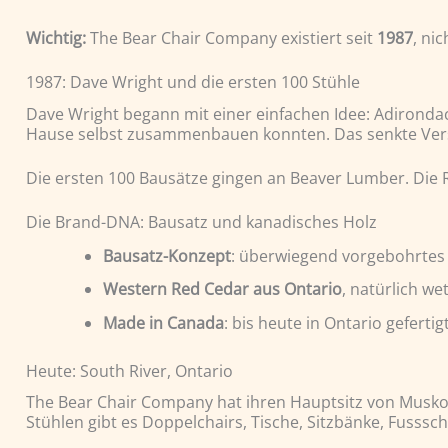
Wichtig:
The Bear Chair Company existiert seit
1987
, ni
1987: Dave Wright und die ersten 100 Stühle
Dave Wright begann mit einer einfachen Idee: Adirondack-
Hause selbst zusammenbauen konnten. Das senkte Vers
Die ersten 100 Bausätze gingen an Beaver Lumber. Die 
Die Brand-DNA: Bausatz und kanadisches Holz
Bausatz-Konzept
: überwiegend vorgebohrtes 
Western Red Cedar aus Ontario
, natürlich we
Made in Canada
: bis heute in Ontario geferti
Heute: South River, Ontario
The Bear Chair Company hat ihren Hauptsitz von Muskok
Stühlen gibt es Doppelchairs, Tische, Sitzbänke, Fusssc