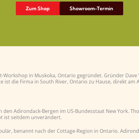
Zum Shop
Showroom-Termin
Workshop in Muskoka, Ontario gegründet. Gründer Dave Wri
 ist die Firma in South River, Ontario zu Hause, direkt am
 in den Adirondack-Bergen im US-Bundesstaat New York. Th
t ist seitdem unverändert.
pulär, benannt nach der Cottage-Region in Ontario. Adiron