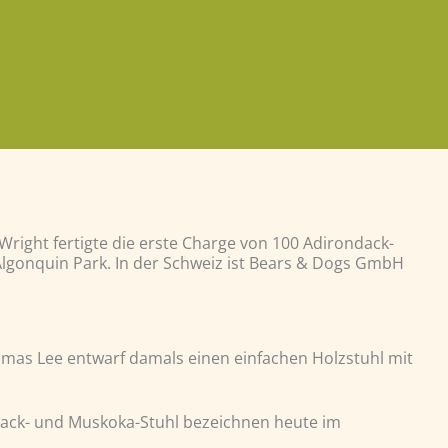
ght fertigte die erste Charge von 100 Adirondack-
 Algonquin Park. In der Schweiz ist Bears & Dogs GmbH
omas Lee entwarf damals einen einfachen Holzstuhl mit
dack- und Muskoka-Stuhl bezeichnen heute im