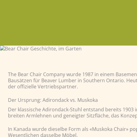
The Bear Chair Company wurde 1987 in einem Basement-
Bausätzen für Beaver Lumber in Southern Ontario. Heute
der offizielle Vertriebspartner.
Der Ursprung: Adirondack vs. Muskoka
Der klassische Adirondack-Stuhl entstand bereits 1903
breiten Armlehnen und geneigter Sitzfläche, das Konzep
In Kanada wurde dieselbe Form als «Muskoka Chair» po
Wesentlichen dasselbe Möbel.