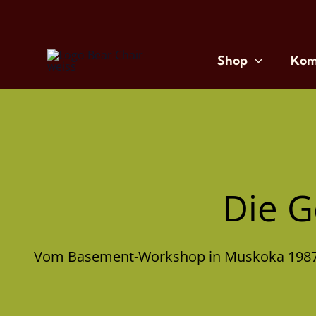
Zum
Inhalt
springen
Shop
Kom
Die G
Vom Basement-Workshop in Muskoka 1987 b