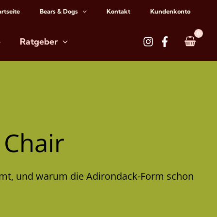
artseite
Bears & Dogs
Kontakt
Kundenkonto
e
Ratgeber
 Chair
mmt, und warum die Adirondack-Form schon