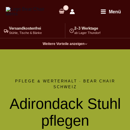
Zum
Inhalt
Menü
springen
Versandkostenfrei
2–3 Werktage
Stühle, Tische & Bänke
ab Lager Thundorf
Weitere Vorteile anzeigen
PFLEGE & WERTERHALT · BEAR CHAIR
SCHWEIZ
Adirondack Stuhl
pflegen