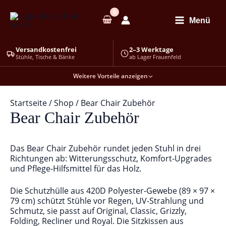
Zum
Inhalt
Menü
springen
Versandkostenfrei
2–3 Werktage
Stühle, Tische & Bänke
ab Lager Frauenfeld
Weitere Vorteile anzeigen
Startseite
/
Shop
/ Bear Chair Zubehör
Bear Chair Zubehör
Das Bear Chair Zubehör rundet jeden Stuhl in drei
Richtungen ab: Witterungsschutz, Komfort-Upgrades
und Pflege-Hilfsmittel für das Holz.
Die Schutzhülle aus 420D Polyester-Gewebe (89 × 97 ×
79 cm) schützt Stühle vor Regen, UV-Strahlung und
Schmutz, sie passt auf Original, Classic, Grizzly,
Folding, Recliner und Royal. Die Sitzkissen aus