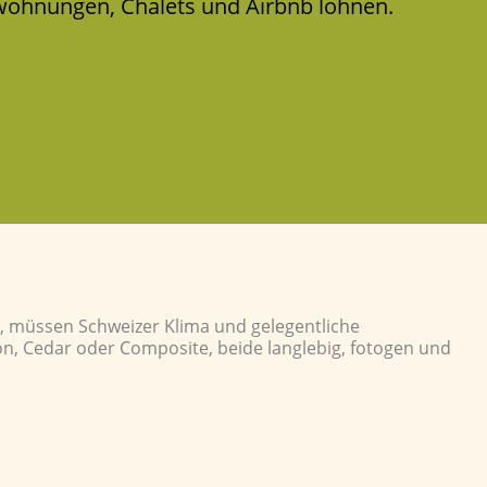
enwohnungen, Chalets und Airbnb lohnen.
, müssen Schweizer Klima und gelegentliche
on, Cedar oder Composite, beide langlebig, fotogen und