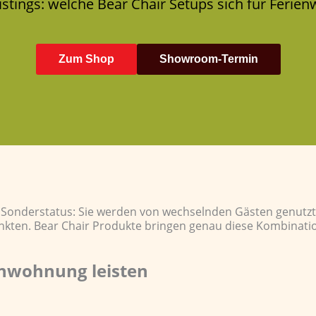
istings: welche Bear Chair Setups sich für Feri
Zum Shop
Showroom-Termin
 Sonderstatus: Sie werden von wechselnden Gästen genutzt
punkten. Bear Chair Produkte bringen genau diese Kombinati
enwohnung leisten