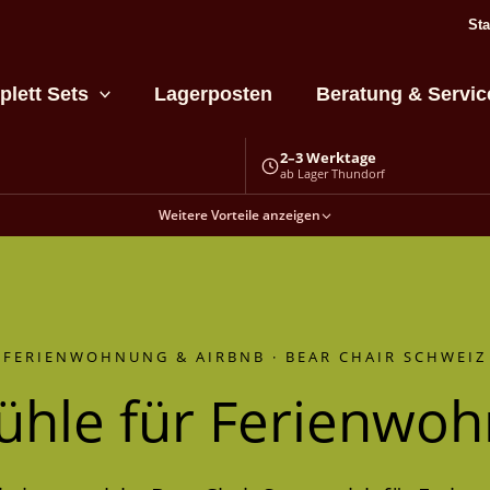
Sta
lett Sets
Lagerposten
Beratung & Servic
2–3 Werktage
ab Lager Thundorf
Weitere Vorteile anzeigen
FERIENWOHNUNG & AIRBNB · BEAR CHAIR SCHWEIZ
ühle für Ferienwo