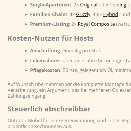
Single-Apartment
: 2×
Original
oder
Folding
pl
Familien-Chalet
: 4×
Grizzly
, 4-6×
Hybrid
rund 
Premium-Listing
: 2×
Royal Composite
(wartu
Kosten-Nutzen für Hosts
Anschaffung
: einmalig pro Stuhl
Lebensdauer
: über viele Jahre bei richtiger
Pflegekosten
: Bürste, gelegentlich Öl, minima
Auf Wunsch übernehmen wir die komplette Montage für Si
Verarbeitung, ein Argument, das bei mehreren Objekten 
Zahlungseingang.
Steuerlich abschreibbar
Outdoor-Möbel für eine Ferienwohnung sind in der Regel 
ordentliche Rechnungen aus.