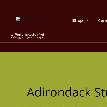
Zum
Inhalt
springen
Shop
Komp
Versandkostenfrei
Stühle, Tische & Bänke
Adirondack St