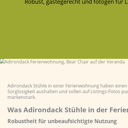
Robust, gästegerecht und fotogen für L
Adirondack Stühle in einer Ferienwohnung haben einen
Sorglosigkeit aushalten und sollen auf Listings-Fotos 
markenstark.
Was Adirondack Stühle in der Feri
Robustheit für unbeaufsichtigte Nutzung