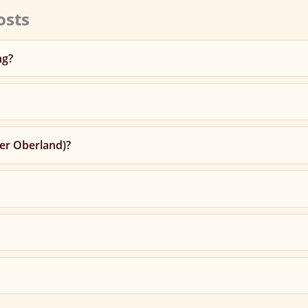
osts
ng?
ner Oberland)?