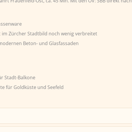
fahrt Frauenfeld-Ost, ca. 45 Min. Mit den ÖV: SBB direkt nac
Massenware
t im Zürcher Stadtbild noch wenig verbreitet
 modernen Beton- und Glasfassaden
 für Stadt-Balkone
te für Goldküste und Seefeld