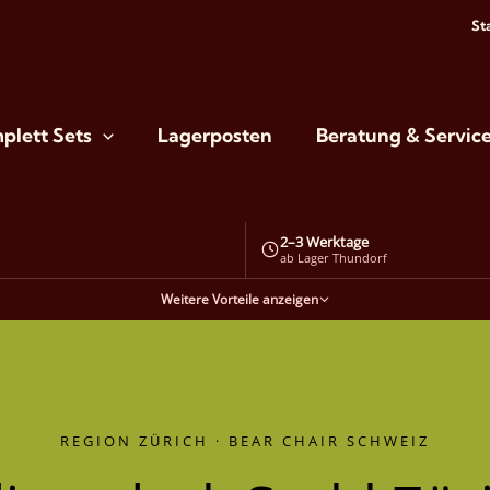
St
plett Sets
Lagerposten
Beratung & Servic
2–3 Werktage
ab Lager Thundorf
Weitere Vorteile anzeigen
REGION ZÜRICH · BEAR CHAIR SCHWEIZ