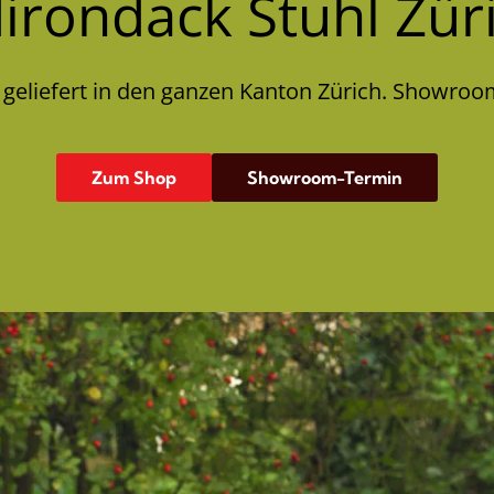
irondack Stuhl Zür
 geliefert in den ganzen Kanton Zürich. Showroom
Zum Shop
Showroom-Termin