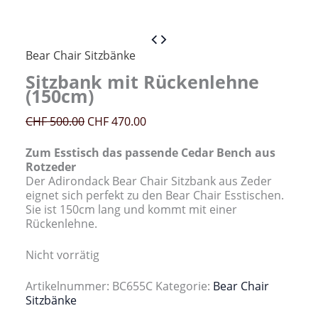
Bear Chair Sitzbänke
Sitzbank mit Rückenlehne
(150cm)
Ursprünglicher
Aktueller
CHF
500.00
CHF
470.00
Preis
Preis
war:
ist:
Zum Esstisch das passende Cedar Bench aus
CHF 500.00
CHF 470.00.
Rotzeder
Der Adirondack Bear Chair Sitzbank aus Zeder
eignet sich perfekt zu den Bear Chair Esstischen.
Sie ist 150cm lang und kommt mit einer
Rückenlehne.
Nicht vorrätig
Artikelnummer:
BC655C
Kategorie:
Bear Chair
Sitzbänke