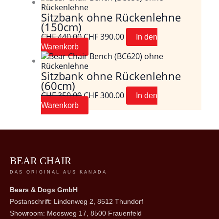
Sitzbank ohne Rückenlehne
(150cm)
Ursprünglicher
Aktueller
CHF
440.00
CHF
390.00
In den
Preis
Preis
Warenkorb
war:
ist:
CHF 440.00
CHF 390.00.
Sitzbank ohne Rückenlehne
(60cm)
Ursprünglicher
Aktueller
CHF
350.00
CHF
300.00
In den
Preis
Preis
Warenkorb
war:
ist:
CHF 350.00
CHF 300.00.
BEAR CHAIR
DAS ORIGINAL AUS KANADA
Bears & Dogs GmbH
Postanschrift: Lindenweg 2, 8512 Thundorf
Showroom: Moosweg 17, 8500 Frauenfeld